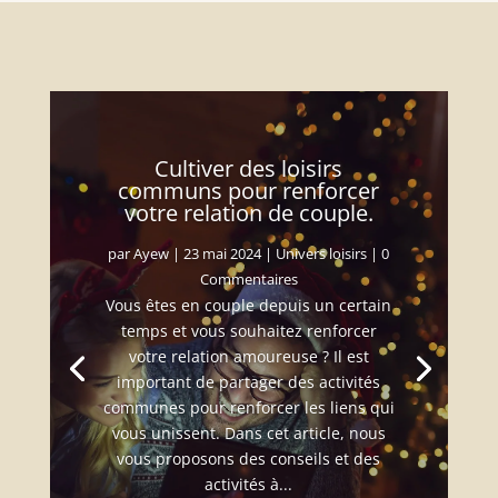
Cultiver des loisirs
communs pour renforcer
votre relation de couple.
par
Ayew
|
23 mai 2024
|
Univers loisirs
| 0
Commentaires
Vous êtes en couple depuis un certain
temps et vous souhaitez renforcer
votre relation amoureuse ? Il est
important de partager des activités
communes pour renforcer les liens qui
vous unissent. Dans cet article, nous
vous proposons des conseils et des
activités à...