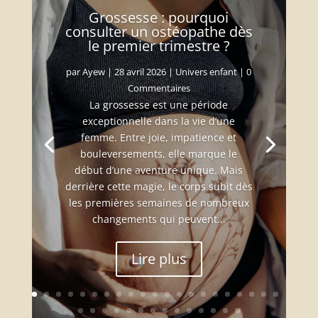
Grossesse : pourquoi
consulter un ostéopathe dès
le premier trimestre ?
par
Ayew
|
28 avril 2026
|
Univers enfant
| 0
Commentaires
La grossesse est une période
exceptionnelle dans la vie d’une
femme. Entre joie, impatience et
bouleversements, elle marque le
début d’une aventure unique. Mais
derrière cette magie, le corps subit dès
les premières semaines de nombreux
changements qui peuvent...
Lire plus