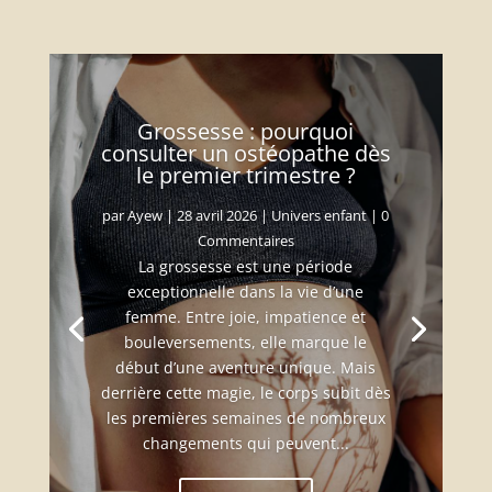
Grossesse : pourquoi
consulter un ostéopathe dès
le premier trimestre ?
par
Ayew
|
28 avril 2026
|
Univers enfant
| 0
Commentaires
La grossesse est une période
exceptionnelle dans la vie d’une
femme. Entre joie, impatience et
bouleversements, elle marque le
début d’une aventure unique. Mais
derrière cette magie, le corps subit dès
les premières semaines de nombreux
changements qui peuvent...