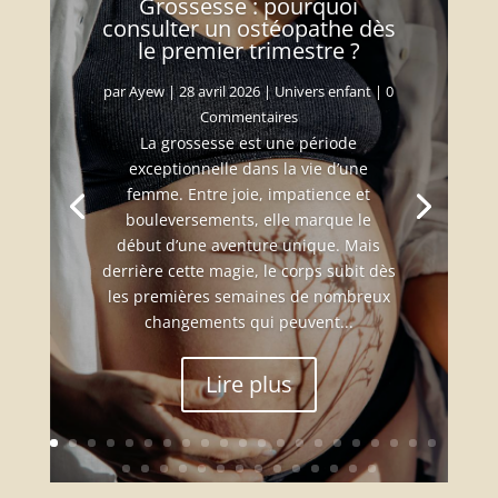
Grossesse : pourquoi
consulter un ostéopathe dès
le premier trimestre ?
par
Ayew
|
28 avril 2026
|
Univers enfant
| 0
Commentaires
La grossesse est une période
exceptionnelle dans la vie d’une
femme. Entre joie, impatience et
bouleversements, elle marque le
début d’une aventure unique. Mais
derrière cette magie, le corps subit dès
les premières semaines de nombreux
changements qui peuvent...
Lire plus