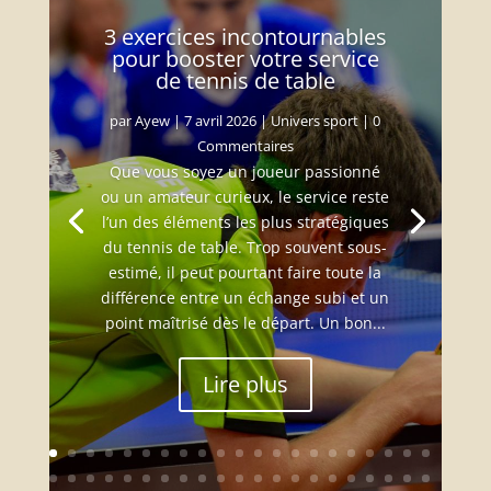
3 exercices incontournables
pour booster votre service
de tennis de table
par
Ayew
|
7 avril 2026
|
Univers sport
| 0
Commentaires
Que vous soyez un joueur passionné
ou un amateur curieux, le service reste
l’un des éléments les plus stratégiques
du tennis de table. Trop souvent sous-
estimé, il peut pourtant faire toute la
différence entre un échange subi et un
point maîtrisé dès le départ. Un bon...
Lire plus