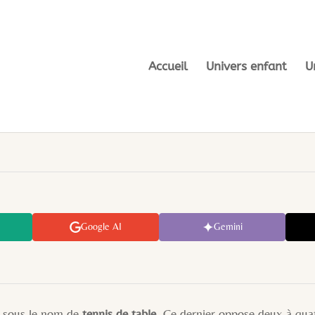
Accueil
Univers enfant
U
Google AI
Gemini
 sous le nom de
tennis de table
. Ce dernier oppose deux à quat