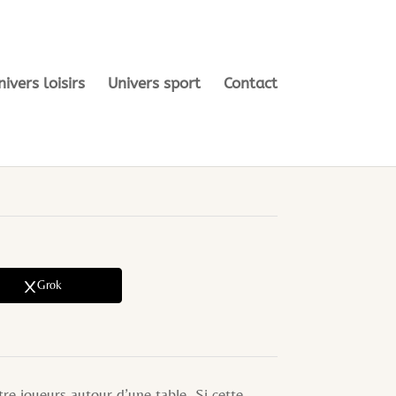
nivers loisirs
Univers sport
Contact
Grok
re joueurs autour d’une table. Si cette