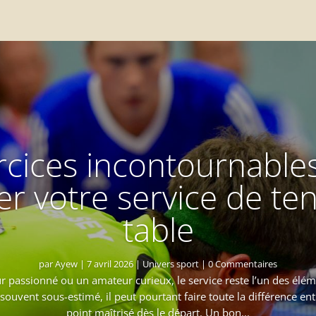
rcices incontournable
r votre service de te
table
par
Ayew
|
7 avril 2026
|
Univers sport
| 0 Commentaires
 passionné ou un amateur curieux, le service reste l’un des éléme
 souvent sous-estimé, il peut pourtant faire toute la différence en
point maîtrisé dès le départ. Un bon...