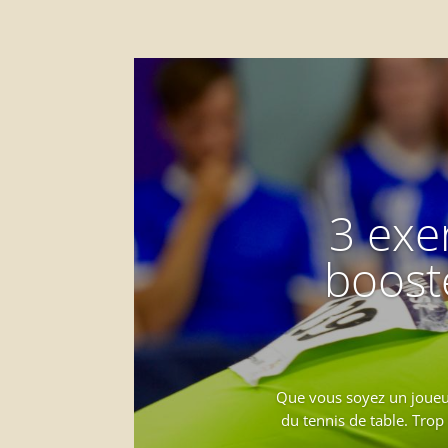
3 exe
booste
Que vous soyez un joueur
du tennis de table. Trop