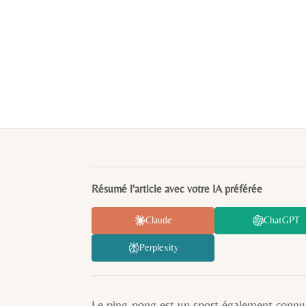
Résumé l'article avec votre IA préférée
Claude
ChatGPT
Perplexity
Le ping-pong est un sport également connu