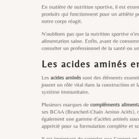
En matière de nutrition sportive, il est esse
produits qui fonctionnent pour un athlète p
notre corps réagit.
N’oublions pas que la nutrition sportive n’e
alimentation saine. Enfin, avant de consom
consulter un professionnel de la santé ou un
Les acides aminés e
Les
acides aminés
sont des éléments essentie
jouent un rôle vital dans la construction et 
système immunitaire.
Plusieurs marques de
compléments alimenta
ses BCAA (Branched-Chain Amino Acids), de
également une gamme d’acides aminés sous d
apprécié pour sa formulation complète et s
Il est important de rappeler que l’apport e