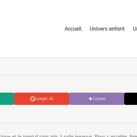
Accueil
Univers enfant
U
Google AI
Gemini
ique et le mental sont mis à rude épreuve. Pour y exceller, bi