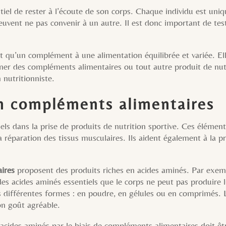
ntiel de rester à l’écoute de son corps. Chaque individu est uni
euvent ne pas convenir à un autre. Il est donc important de tes
st qu’un complément à une alimentation équilibrée et variée. El
mer des compléments alimentaires ou tout autre produit de nutr
 nutritionniste.
n compléments alimentaires
ls dans la prise de produits de nutrition sportive. Ces élément
la réparation des tissus musculaires. Ils aident également à la p
ires
proposent des produits riches en acides aminés. Par exe
s acides aminés essentiels que le corps ne peut pas produire
ifférentes formes : en poudre, en gélules ou en comprimés. L
on goût agréable.
n acides aminés par le biais de compléments alimentaires doit ê