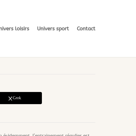
nivers loisirs
Univers sport
Contact
Grok
en évidemment, l’entrainement régulier est