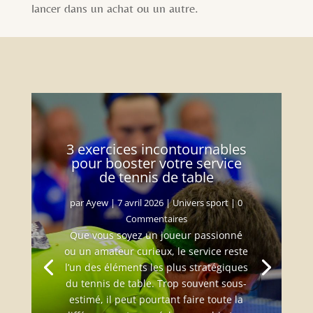
lancer dans un achat ou un autre.
3 exercices incontournables
pour booster votre service
de tennis de table
par
Ayew
|
7 avril 2026
|
Univers sport
| 0
Commentaires
Que vous soyez un joueur passionné
ou un amateur curieux, le service reste
l’un des éléments les plus stratégiques
du tennis de table. Trop souvent sous-
estimé, il peut pourtant faire toute la