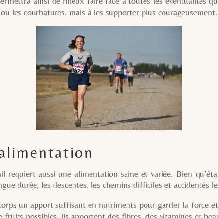
insi de mieux faire face à toutes les éventualités qui po
s ou les courbatures, mais à les supporter plus courageusement.
alimentation
t aussi une alimentation saine et variée. Bien qu’étant un
gue durée, les descentes, les chemins difficiles et accidentés le
 apport suffisant en nutriments pour garder la force et la v
 fruits possibles, ils apportent des fibres, des vitamines et be