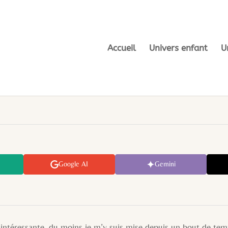
Accueil
Univers enfant
U
Google AI
Gemini
essante, du moins je m’y suis mise depuis un bout de temps 