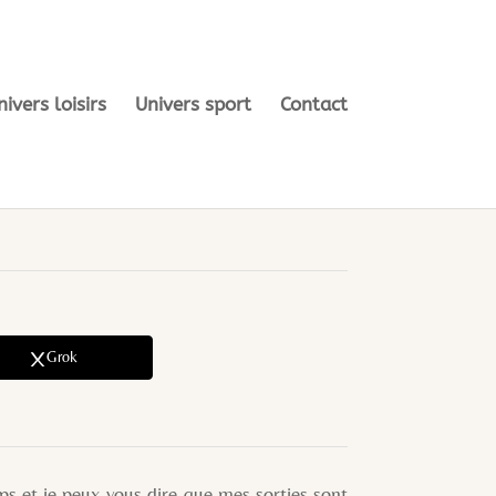
nivers loisirs
Univers sport
Contact
Grok
et je peux vous dire que mes sorties sont