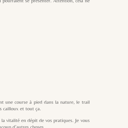
urraient se présenter. Attention, cela ne
e course à pied dans la nature, le trail
s cailloux et tout ça.
italité en dépit de vos pratiques. Je vous
aucoup d’autres choses.