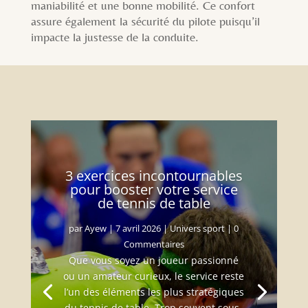
maniabilité et une bonne mobilité. Ce confort
assure également la sécurité du pilote puisqu’il
impacte la justesse de la conduite.
3 exercices incontournables
pour booster votre service
de tennis de table
par
Ayew
|
7 avril 2026
|
Univers sport
| 0
Commentaires
Que vous soyez un joueur passionné
ou un amateur curieux, le service reste
l’un des éléments les plus stratégiques
du tennis de table. Trop souvent sous-