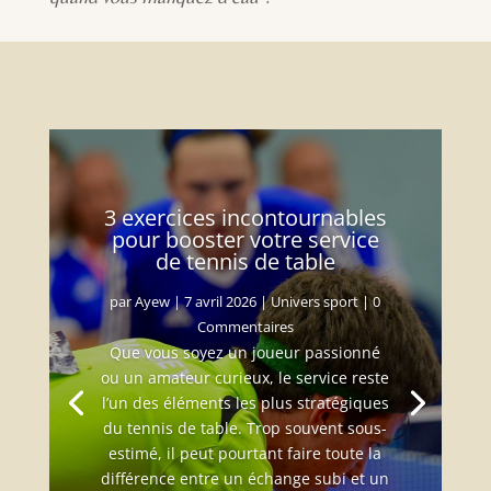
3 exercices incontournables
pour booster votre service
de tennis de table
par
Ayew
|
7 avril 2026
|
Univers sport
| 0
Commentaires
Que vous soyez un joueur passionné
ou un amateur curieux, le service reste
l’un des éléments les plus stratégiques
du tennis de table. Trop souvent sous-
estimé, il peut pourtant faire toute la
différence entre un échange subi et un